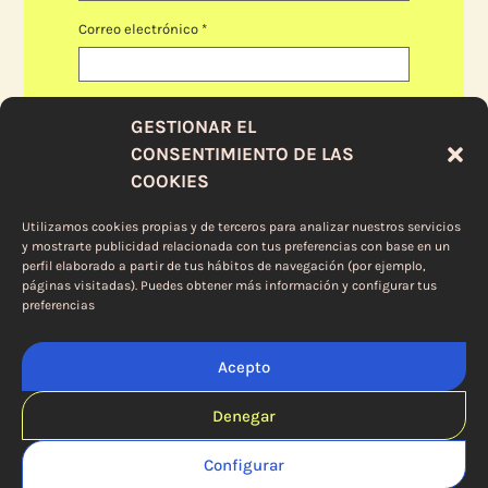
Correo electrónico
*
Web
GESTIONAR EL
CONSENTIMIENTO DE LAS
COOKIES
Guarda mi nombre, correo electrónico y web en
este navegador para la próxima vez que comente.
Utilizamos cookies propias y de terceros para analizar nuestros servicios
y mostrarte publicidad relacionada con tus preferencias con base en un
perfil elaborado a partir de tus hábitos de navegación (por ejemplo,
páginas visitadas). Puedes obtener más información y configurar tus
preferencias
Acepto
Denegar
ANTERIOR POST
SIGUIENTE POST
Configurar